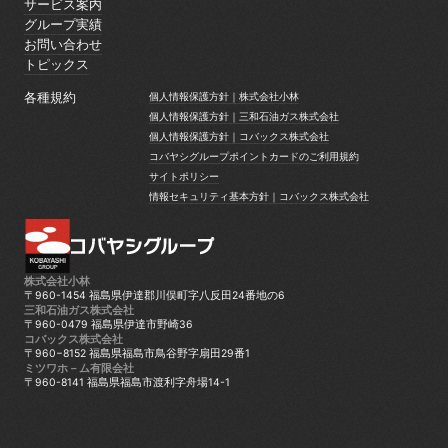
採用情報
サービス案内
サービス案内
グループ実績
グループ実績
お問い合わせ
お問い合わせ
トピックス
トピックス
各種規約
個人情報保護方針｜株式会社小林
個人情報保護方針｜株式会社小林
個人情報保護方針｜三和石油ガス株式会社
個人情報保護方針｜三和石油ガス株式会社
個人情報保護方針｜コバックス株式会社
個人情報保護方針｜コバックス株式会社
コバヤシグループポイントカードのご利用規約
コバヤシグループポイントカードのご利用規約
サイトポリシー
サイトポリシー
情報セキュリティ基本方針｜コバックス株式会社
情報セキュリティ基本方針｜コバックス株式会社
株式会社小林
〒960-1454 福島県伊達郡川俣町字八反田24番地の6
三和石油ガス株式会社
〒960-0479 福島県伊達市野崎36
コバックス株式会社
〒960−8152 福島県福島市鳥谷野字扇田29番1
ミツワホ－ム有限会社
〒960-8141 福島県福島市渡利字舟場14-1