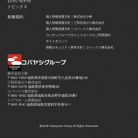
グループ実績
お問い合わせ
お問い合わせ
トピックス
トピックス
各種規約
個人情報保護方針｜株式会社小林
個人情報保護方針｜株式会社小林
個人情報保護方針｜三和石油ガス株式会社
個人情報保護方針｜三和石油ガス株式会社
個人情報保護方針｜コバックス株式会社
個人情報保護方針｜コバックス株式会社
コバヤシグループポイントカードのご利用規約
コバヤシグループポイントカードのご利用規約
サイトポリシー
サイトポリシー
情報セキュリティ基本方針｜コバックス株式会社
情報セキュリティ基本方針｜コバックス株式会社
株式会社小林
〒960-1454 福島県伊達郡川俣町字八反田24番地の6
三和石油ガス株式会社
〒960-0479 福島県伊達市野崎36
コバックス株式会社
〒960−8152 福島県福島市鳥谷野字扇田29番1
ミツワホ－ム有限会社
〒960-8141 福島県福島市渡利字舟場14-1
©2026 Kobayashi Group All Rights Reserved.