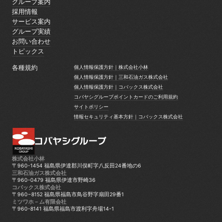
グループ案内
グループ案内
採用情報
採用情報
サービス案内
サービス案内
グループ実績
グループ実績
お問い合わせ
お問い合わせ
トピックス
トピックス
各種規約
個人情報保護方針｜株式会社小林
個人情報保護方針｜株式会社小林
個人情報保護方針｜三和石油ガス株式会社
個人情報保護方針｜三和石油ガス株式会社
個人情報保護方針｜コバックス株式会社
個人情報保護方針｜コバックス株式会社
コバヤシグループポイントカードのご利用規約
コバヤシグループポイントカードのご利用規約
サイトポリシー
サイトポリシー
情報セキュリティ基本方針｜コバックス株式会社
情報セキュリティ基本方針｜コバックス株式会社
株式会社小林
〒960-1454 福島県伊達郡川俣町字八反田24番地の6
三和石油ガス株式会社
〒960-0479 福島県伊達市野崎36
コバックス株式会社
〒960−8152 福島県福島市鳥谷野字扇田29番1
ミツワホ－ム有限会社
〒960-8141 福島県福島市渡利字舟場14-1