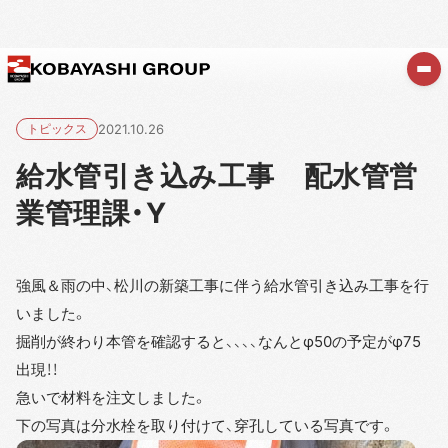
トピックス
2021.10.26
給水管引き込み工事 配水管営
業管理課・Y
強風＆雨の中、松川の新築工事に伴う給水管引き込み工事を行
いました。
掘削が終わり本管を確認すると、、、、なんとφ50の予定がφ75
出現！！
急いで材料を注文しました。
下の写真は分水栓を取り付けて、穿孔している写真です。