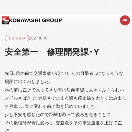
トピックス
2021.10.19
安全第一 修理開発課・Y
先日、目の前で交通事故が起こり、その目撃者…になりそうな
場面に出くわしました。
私の前に左折で入ってきた車は対向車線に大きくふくらむハ
ンドルさばきで、赤信号で止まる際も停止線を大きくはみ出し
て停車し、青に変わる前に動き始めていました。
少し不安を感じたので距離を取って後ろを走ることに。
その後信号が青に変わり、交差点をその車は速度を上げて左
折…