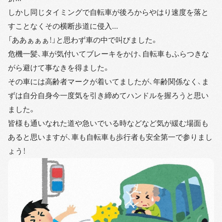
しかし同じタイミングで自転車が後ろからやはり速度を落と
すことなくその横断歩道に侵入…
「ああぁぁぁ！」と思わず車の中で叫びました。
危機一髪、車が気付いてブレーキをかけ、自転車もふらつきな
がら避けて事なきを得ました。
その車には高齢者マークが着いてましたが、年齢関係なく、ま
ずは自分自身今一度気を引き締めてハンドルを握ろうと思い
ました。
皆様も通いなれた道や急いでいる時などなど気が緩む場面も
あると思いますが、車も自転車も歩行者も安全第一で参りまし
ょう！