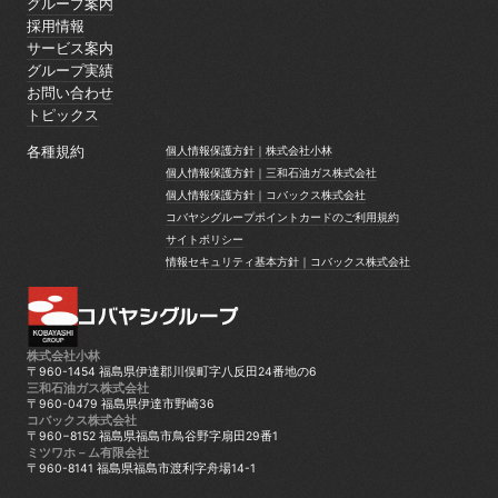
グループ案内
グループ案内
採用情報
採用情報
サービス案内
サービス案内
グループ実績
グループ実績
お問い合わせ
お問い合わせ
トピックス
トピックス
各種規約
個人情報保護方針｜株式会社小林
個人情報保護方針｜株式会社小林
個人情報保護方針｜三和石油ガス株式会社
個人情報保護方針｜三和石油ガス株式会社
個人情報保護方針｜コバックス株式会社
個人情報保護方針｜コバックス株式会社
コバヤシグループポイントカードのご利用規約
コバヤシグループポイントカードのご利用規約
サイトポリシー
サイトポリシー
情報セキュリティ基本方針｜コバックス株式会社
情報セキュリティ基本方針｜コバックス株式会社
株式会社小林
〒960-1454 福島県伊達郡川俣町字八反田24番地の6
三和石油ガス株式会社
〒960-0479 福島県伊達市野崎36
コバックス株式会社
〒960−8152 福島県福島市鳥谷野字扇田29番1
ミツワホ－ム有限会社
〒960-8141 福島県福島市渡利字舟場14-1