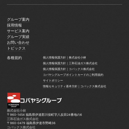
グループ案内
グループ案内
採用情報
採用情報
サービス案内
サービス案内
グループ実績
グループ実績
お問い合わせ
お問い合わせ
トピックス
トピックス
各種規約
個人情報保護方針｜株式会社小林
個人情報保護方針｜株式会社小林
個人情報保護方針｜三和石油ガス株式会社
個人情報保護方針｜三和石油ガス株式会社
個人情報保護方針｜コバックス株式会社
個人情報保護方針｜コバックス株式会社
コバヤシグループポイントカードのご利用規約
コバヤシグループポイントカードのご利用規約
サイトポリシー
サイトポリシー
情報セキュリティ基本方針｜コバックス株式会社
情報セキュリティ基本方針｜コバックス株式会社
株式会社小林
〒960-1454 福島県伊達郡川俣町字八反田24番地の6
三和石油ガス株式会社
〒960-0479 福島県伊達市野崎36
コバックス株式会社