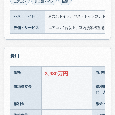
エアコン
男女別トイレ
給湯
バス・トイレ
男女別トイレ、バス・トイレ別、トイレ
設備・サービス
エアコン2台以上、室内洗濯機置場、給
費用
価格
管理費等
3,980万円
修繕積立金
－
借地期間・
代（月額）
権利金
－
敷金・保証