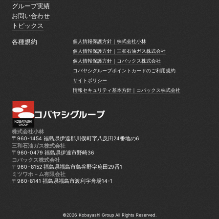
サービス案内
グループ実績
グループ実績
お問い合わせ
お問い合わせ
トピックス
トピックス
各種規約
個人情報保護方針｜株式会社小林
個人情報保護方針｜株式会社小林
個人情報保護方針｜三和石油ガス株式会社
個人情報保護方針｜三和石油ガス株式会社
個人情報保護方針｜コバックス株式会社
個人情報保護方針｜コバックス株式会社
コバヤシグループポイントカードのご利用規約
コバヤシグループポイントカードのご利用規約
サイトポリシー
サイトポリシー
情報セキュリティ基本方針｜コバックス株式会社
情報セキュリティ基本方針｜コバックス株式会社
株式会社小林
〒960-1454 福島県伊達郡川俣町字八反田24番地の6
三和石油ガス株式会社
〒960-0479 福島県伊達市野崎36
コバックス株式会社
〒960−8152 福島県福島市鳥谷野字扇田29番1
ミツワホ－ム有限会社
〒960-8141 福島県福島市渡利字舟場14-1
©2026 Kobayashi Group All Rights Reserved.