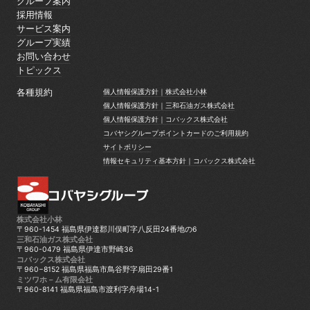
グループ案内
グループ案内
採用情報
採用情報
サービス案内
サービス案内
グループ実績
グループ実績
お問い合わせ
お問い合わせ
トピックス
トピックス
各種規約
個人情報保護方針｜株式会社小林
個人情報保護方針｜株式会社小林
個人情報保護方針｜三和石油ガス株式会社
個人情報保護方針｜三和石油ガス株式会社
個人情報保護方針｜コバックス株式会社
個人情報保護方針｜コバックス株式会社
コバヤシグループポイントカードのご利用規約
コバヤシグループポイントカードのご利用規約
サイトポリシー
サイトポリシー
情報セキュリティ基本方針｜コバックス株式会社
情報セキュリティ基本方針｜コバックス株式会社
株式会社小林
〒960-1454 福島県伊達郡川俣町字八反田24番地の6
三和石油ガス株式会社
〒960-0479 福島県伊達市野崎36
コバックス株式会社
〒960−8152 福島県福島市鳥谷野字扇田29番1
ミツワホ－ム有限会社
〒960-8141 福島県福島市渡利字舟場14-1