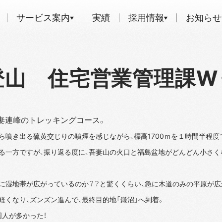
サービス案内
実績
採用情報
お知らせ
山 住宅営業管理課W
妻連峰のトレッキングコース。
ら噴き出る硫黄交じりの噴煙を感じながら、標高1700ｍを１時間半程度
る一方ですが、振り返る度に、吾妻山の火口と福島盆地がどんどん小さく
に湿地帯が広がっているのか？？と驚くくらい、急に木道のみの平原が広
軽くなり、ズンズン進んで、最終目的地「鎌沼」へ到着。
人が多かった！