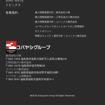
お問い合わせ
お問い合わせ
トピックス
トピックス
各種規約
個人情報保護方針｜株式会社小林
個人情報保護方針｜株式会社小林
個人情報保護方針｜三和石油ガス株式会社
個人情報保護方針｜三和石油ガス株式会社
個人情報保護方針｜コバックス株式会社
個人情報保護方針｜コバックス株式会社
コバヤシグループポイントカードのご利用規約
コバヤシグループポイントカードのご利用規約
サイトポリシー
サイトポリシー
情報セキュリティ基本方針｜コバックス株式会社
情報セキュリティ基本方針｜コバックス株式会社
株式会社小林
〒960-1454 福島県伊達郡川俣町字八反田24番地の6
三和石油ガス株式会社
〒960-0479 福島県伊達市野崎36
コバックス株式会社
〒960−8152 福島県福島市鳥谷野字扇田29番1
ミツワホ－ム有限会社
〒960-8141 福島県福島市渡利字舟場14-1
©2026 Kobayashi Group All Rights Reserved.