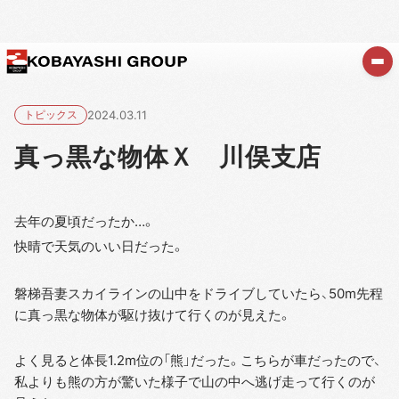
トピックス
2024.03.11
真っ黒な物体Ｘ 川俣支店
去年の夏頃だったか…。
快晴で天気のいい日だった。
磐梯吾妻スカイラインの山中をドライブしていたら、50m先程
に真っ黒な物体が駆け抜けて行くのが見えた。
よく見ると体長1.2m位の「熊」だった。こちらが車だったので、
私よりも熊の方が驚いた様子で山の中へ逃げ走って行くのが