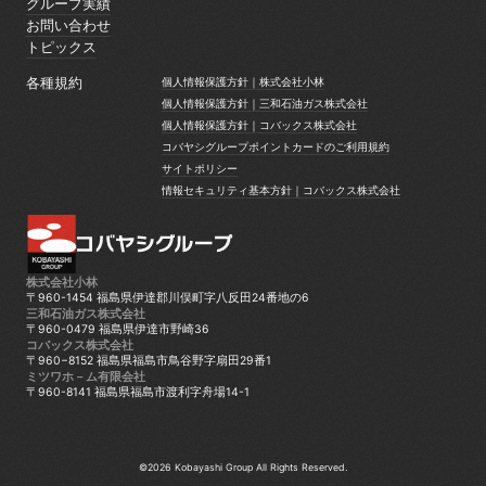
サービス案内
グループ実績
グループ実績
お問い合わせ
お問い合わせ
トピックス
トピックス
各種規約
個人情報保護方針｜株式会社小林
個人情報保護方針｜株式会社小林
個人情報保護方針｜三和石油ガス株式会社
個人情報保護方針｜三和石油ガス株式会社
個人情報保護方針｜コバックス株式会社
個人情報保護方針｜コバックス株式会社
コバヤシグループポイントカードのご利用規約
コバヤシグループポイントカードのご利用規約
サイトポリシー
サイトポリシー
情報セキュリティ基本方針｜コバックス株式会社
情報セキュリティ基本方針｜コバックス株式会社
株式会社小林
〒960-1454 福島県伊達郡川俣町字八反田24番地の6
三和石油ガス株式会社
〒960-0479 福島県伊達市野崎36
コバックス株式会社
〒960−8152 福島県福島市鳥谷野字扇田29番1
ミツワホ－ム有限会社
〒960-8141 福島県福島市渡利字舟場14-1
©2026 Kobayashi Group All Rights Reserved.