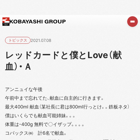
トピックス
2021.07.08
レッドカードと僕とLove（献
血）・Ａ
アンニュイな午後
午前中まで忘れてた、献血に自主的に行きます。
最大400ml 献血（某社長に君は800ml行っとけ。。鉄板ネタ）
僕はいくらでも献血可能姉妹。。。
体重は-400g 無料で〇イザップ。。。。
コバックス㈱ 計6名で献血。