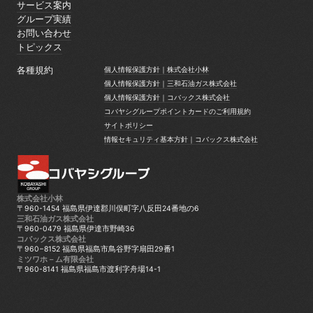
採用情報
サービス案内
サービス案内
グループ実績
グループ実績
お問い合わせ
お問い合わせ
トピックス
トピックス
各種規約
個人情報保護方針｜株式会社小林
個人情報保護方針｜株式会社小林
個人情報保護方針｜三和石油ガス株式会社
個人情報保護方針｜三和石油ガス株式会社
個人情報保護方針｜コバックス株式会社
個人情報保護方針｜コバックス株式会社
コバヤシグループポイントカードのご利用規約
コバヤシグループポイントカードのご利用規約
サイトポリシー
サイトポリシー
情報セキュリティ基本方針｜コバックス株式会社
情報セキュリティ基本方針｜コバックス株式会社
株式会社小林
〒960-1454 福島県伊達郡川俣町字八反田24番地の6
三和石油ガス株式会社
〒960-0479 福島県伊達市野崎36
コバックス株式会社
〒960−8152 福島県福島市鳥谷野字扇田29番1
ミツワホ－ム有限会社
〒960-8141 福島県福島市渡利字舟場14-1