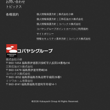
グループ実績
お問い合わせ
お問い合わせ
トピックス
トピックス
各種規約
個人情報保護方針｜株式会社小林
個人情報保護方針｜株式会社小林
個人情報保護方針｜三和石油ガス株式会社
個人情報保護方針｜三和石油ガス株式会社
個人情報保護方針｜コバックス株式会社
個人情報保護方針｜コバックス株式会社
コバヤシグループポイントカードのご利用規約
コバヤシグループポイントカードのご利用規約
サイトポリシー
サイトポリシー
情報セキュリティ基本方針｜コバックス株式会社
情報セキュリティ基本方針｜コバックス株式会社
株式会社小林
〒960-1454 福島県伊達郡川俣町字八反田24番地の6
三和石油ガス株式会社
〒960-0479 福島県伊達市野崎36
コバックス株式会社
〒960−8152 福島県福島市鳥谷野字扇田29番1
ミツワホ－ム有限会社
〒960-8141 福島県福島市渡利字舟場14-1
©2026 Kobayashi Group All Rights Reserved.