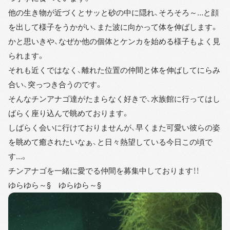
他の生き物が近づくとサッと砂の中に隠れ、そろそろ～…と顔
を出して様子をうかがい、また波に向かって体を伸ばします。
かと思いきや、なぜか他の個体とケンカを始める様子もよく見
られます。
それも近くではなく、離れた位置の仲間と体を伸ばしてにらみ
合い、突っつき合うのです。
そんなチンアナゴ達がたまらなく好きで、水族館に行ってはし
ばらく座り込んで眺めております。
しばらく会いに行けておりませんが、早くまた可愛い彼らの姿
を眺めて癒されたいなぁ、と日々熱望している今日この頃で
す…。
チンアナゴを一緒に愛でる仲間を募集中しております！！
ゆらゆら～§ ゆらゆら～§