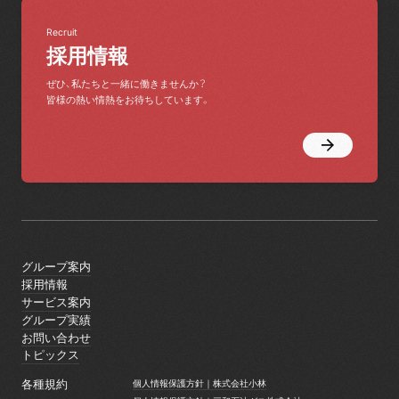
Recruit
採用情報
ぜひ、私たちと一緒に働きませんか？
皆様の熱い情熱をお待ちしています。
グループ案内
グループ案内
採用情報
採用情報
サービス案内
サービス案内
グループ実績
グループ実績
お問い合わせ
お問い合わせ
トピックス
トピックス
各種規約
個人情報保護方針｜株式会社小林
個人情報保護方針｜株式会社小林