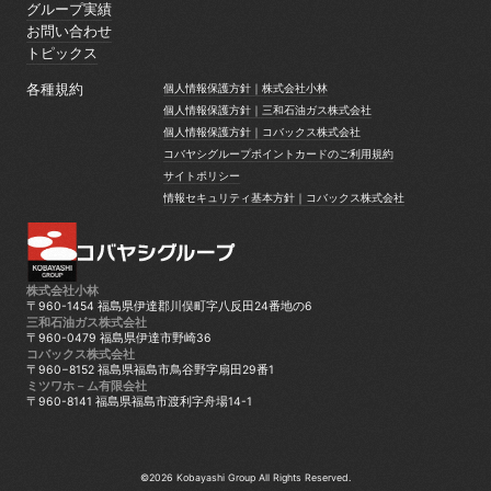
サービス案内
グループ実績
グループ実績
お問い合わせ
お問い合わせ
トピックス
トピックス
各種規約
個人情報保護方針｜株式会社小林
個人情報保護方針｜株式会社小林
個人情報保護方針｜三和石油ガス株式会社
個人情報保護方針｜三和石油ガス株式会社
個人情報保護方針｜コバックス株式会社
個人情報保護方針｜コバックス株式会社
コバヤシグループポイントカードのご利用規約
コバヤシグループポイントカードのご利用規約
サイトポリシー
サイトポリシー
情報セキュリティ基本方針｜コバックス株式会社
情報セキュリティ基本方針｜コバックス株式会社
株式会社小林
〒960-1454 福島県伊達郡川俣町字八反田24番地の6
三和石油ガス株式会社
〒960-0479 福島県伊達市野崎36
コバックス株式会社
〒960−8152 福島県福島市鳥谷野字扇田29番1
ミツワホ－ム有限会社
〒960-8141 福島県福島市渡利字舟場14-1
©2026 Kobayashi Group All Rights Reserved.