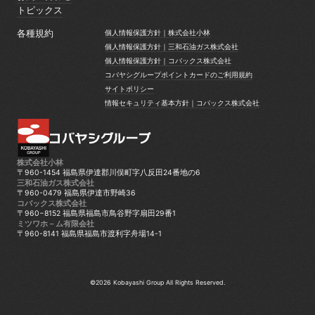
お問い合わせ
トピックス
トピックス
各種規約
個人情報保護方針｜株式会社小林
個人情報保護方針｜株式会社小林
個人情報保護方針｜三和石油ガス株式会社
個人情報保護方針｜三和石油ガス株式会社
個人情報保護方針｜コバックス株式会社
個人情報保護方針｜コバックス株式会社
コバヤシグループポイントカードのご利用規約
コバヤシグループポイントカードのご利用規約
サイトポリシー
サイトポリシー
情報セキュリティ基本方針｜コバックス株式会社
情報セキュリティ基本方針｜コバックス株式会社
株式会社小林
〒960-1454 福島県伊達郡川俣町字八反田24番地の6
三和石油ガス株式会社
〒960-0479 福島県伊達市野崎36
コバックス株式会社
〒960−8152 福島県福島市鳥谷野字扇田29番1
ミツワホ－ム有限会社
〒960-8141 福島県福島市渡利字舟場14-1
©2026 Kobayashi Group All Rights Reserved.