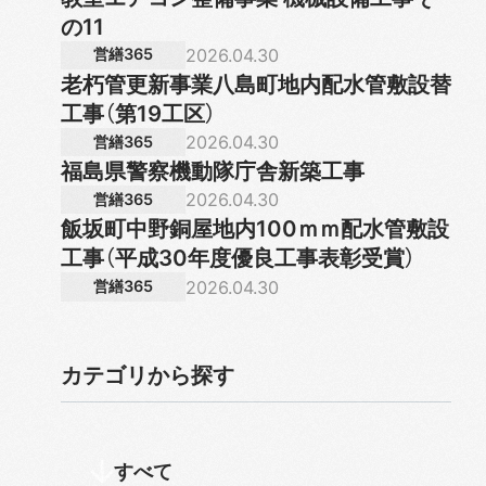
の11
2026.04.30
営繕365
老朽管更新事業八島町地内配水管敷設替
工事（第19工区）
2026.04.30
営繕365
福島県警察機動隊庁舎新築工事
2026.04.30
営繕365
飯坂町中野銅屋地内100ｍｍ配水管敷設
工事（平成30年度優良工事表彰受賞）
2026.04.30
営繕365
カテゴリから探す
すべて