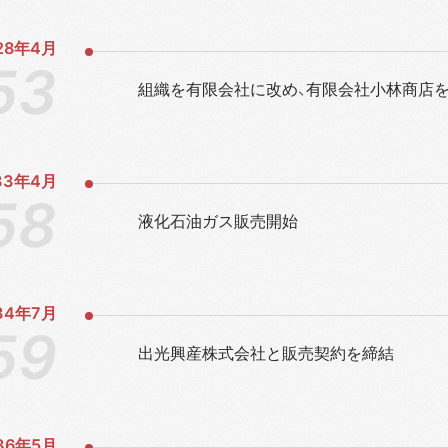
28年
4月
組織を有限会社に改め、有限会社小林商店
33年
4月
液化石油ガス販売開始
34年
7月
出光興産株式会社と販売契約を締結
36年
5月