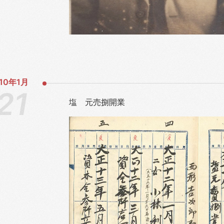
10年
1月
塩 元売捌開業