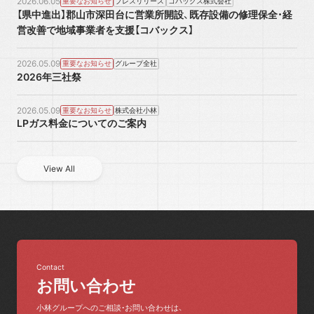
2026.06.05
重要なお知らせ
プレスリリース
コバックス株式会社
【県中進出】郡山市深田台に営業所開設、既存設備の修理保全・経
営改善で地域事業者を支援【コバックス】
2026.05.09
重要なお知らせ
グループ全社
2026年三社祭
2026.05.09
重要なお知らせ
株式会社小林
LPガス料金についてのご案内
View All
View All
Contact
お問い合わせ
小林グループへのご相談・お問い合わせは、