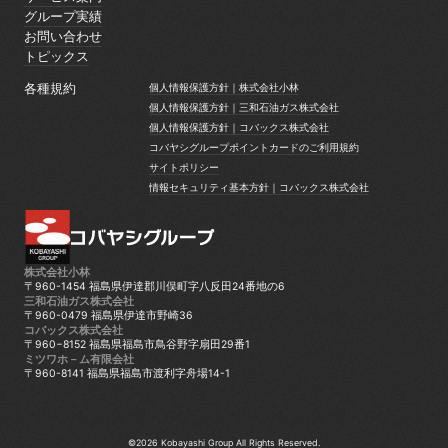
サービス案内
グループ実績
グループ実績
お問い合わせ
お問い合わせ
トピックス
トピックス
各種規約
個人情報保護方針｜株式会社小林
個人情報保護方針｜株式会社小林
個人情報保護方針｜三和石油ガス株式会社
個人情報保護方針｜三和石油ガス株式会社
個人情報保護方針｜コバックス株式会社
個人情報保護方針｜コバックス株式会社
コバヤシグループポイントカードのご利用規約
コバヤシグループポイントカードのご利用規約
サイトポリシー
サイトポリシー
情報セキュリティ基本方針｜コバックス株式会社
情報セキュリティ基本方針｜コバックス株式会社
株式会社小林
〒960-1454 福島県伊達郡川俣町字八反田24番地の6
三和石油ガス株式会社
〒960-0479 福島県伊達市野崎36
コバックス株式会社
〒960−8152 福島県福島市鳥谷野字扇田29番1
ミツワホ－ム有限会社
〒960-8141 福島県福島市渡利字舟場14-1
©2026 Kobayashi Group All Rights Reserved.